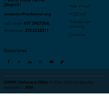
(Bogotá)
Aula Virtual
recepcion@codemcol.org
PODCAST
Trabaja con
601 3907300
Call center:
nosotros
3153532511
Afiliaciones:
Contacto
Donaciones
CODEM I Defensoría Militar
© 2026. Todos los derechos
reservados –
2026