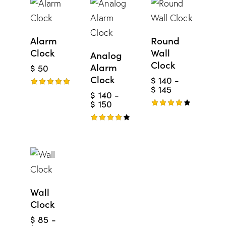
UP
TO
-
3%
Alarm
Round
Clock
Wall
Analog
Clock
Alarm
$
50
Clock
$
140
-
$
145
Valorado
$
140
-
con
$
150
5.00
Valorad
de 5
o con
Valorad
4.00
o con
de 5
4.00
de 5
Wall
Clock
$
85
-