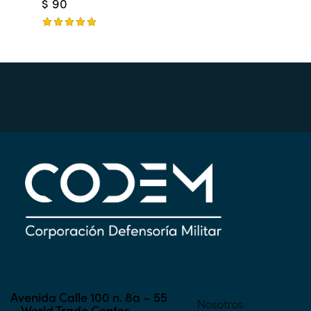
$
90
Valorado
con
5.00
de 5
Avenida Calle 100 n. 8a – 55
Nosotros
– World Trade Center