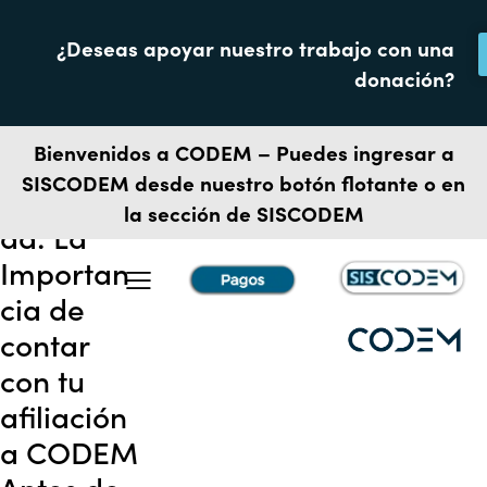
¿Deseas apoyar nuestro trabajo con una
ABOUT
donación?
marzo 28, 2020
Asegura
Bienvenidos a CODEM – Puedes ingresar a
tu
SISCODEM
desde nuestro botón flotante o en
Tranquilid
la sección de SISCODEM
ad: La
Importan
cia de
contar
con tu
afiliación
a CODEM