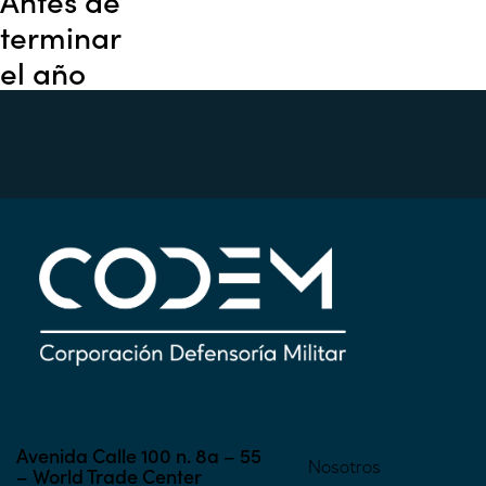
Antes de
terminar
el año
Avenida Calle 100 n. 8a – 55
Nosotros
– World Trade Center