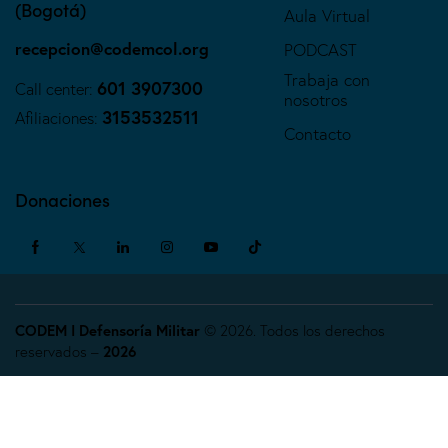
(Bogotá)
Aula Virtual
recepcion@codemcol.org
PODCAST
Trabaja con
601 3907300
Call center:
nosotros
3153532511
Afiliaciones:
Contacto
Donaciones
CODEM I Defensoría Militar
© 2026. Todos los derechos
reservados –
2026