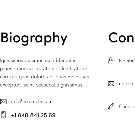
Biography
Con
Ignissimos ducimus quin blandiitis
praesentium voluptatem deleniti atque
corrupti quos dolores et quas molestias
excepturi. scint occaecatti gnissimus.
info@example.com
E-
+1 840 841 25 69
m
Ph
ail:
on