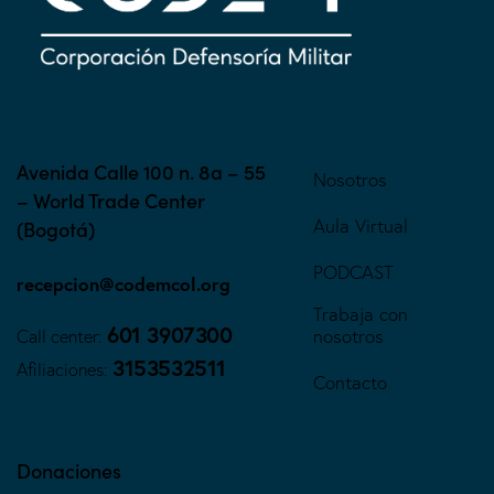
Avenida Calle 100 n. 8a – 55
Nosotros
– World Trade Center
Aula Virtual
(Bogotá)
PODCAST
recepcion@codemcol.org
Trabaja con
601 3907300
nosotros
Call center:
3153532511
Afiliaciones:
Contacto
Donaciones