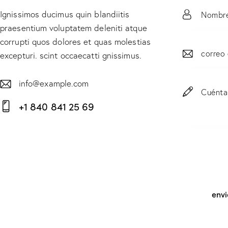
Ignissimos ducimus quin blandiitis
praesentium voluptatem deleniti atque
corrupti quos dolores et quas molestias
excepturi. scint occaecatti gnissimus.
info@example.com
E-
+1 840 841 25 69
m
Ph
ail:
on
e: