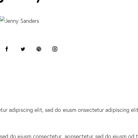
80
90
88
tur adipiscing elit, sed do eiusm onsectetur adipiscing el
, sed do eiusm consectetur aonsectetur sed do eiusm od t