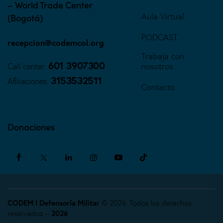
– World Trade Center
Aula Virtual
(Bogotá)
PODCAST
recepcion@codemcol.org
Trabaja con
601 3907300
nosotros
Call center:
3153532511
Afiliaciones:
Contacto
Donaciones
CODEM I Defensoría Militar
© 2026. Todos los derechos
reservados –
2026