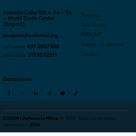
Avenida Calle 100 n. 8a – 55
Nosotros
– World Trade Center
(Bogotá)
Aula Virtual
PODCAST
recepcion@codemcol.org
Trabaja con nosotros
601 3907300
Call center:
Contacto
3153532511
Afiliaciones:
Donaciones
CODEM I Defensoría Militar
© 2026. Todos los derechos
reservados –
2026