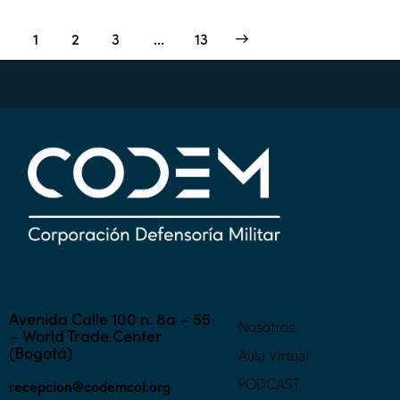
1
2
3
>
…
13
Avenida Calle 100 n. 8a – 55
Nosotros
– World Trade Center
(Bogotá)
Aula Virtual
PODCAST
recepcion@codemcol.org