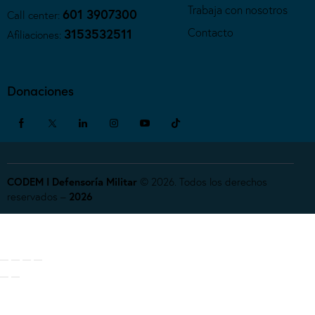
Trabaja con nosotros
601 3907300
Call center:
Contacto
3153532511
Afiliaciones:
Donaciones
CODEM I Defensoría Militar
© 2026. Todos los derechos
reservados –
2026