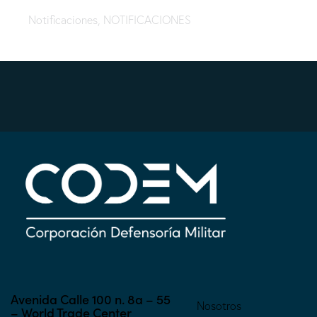
31/12/25
Notificaciones
,
NOTIFICACIONES
Avenida Calle 100 n. 8a – 55
Nosotros
– World Trade Center