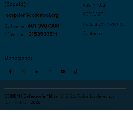
(Bogotá)
Aula Virtual
PODCAST
recepcion@codemcol.org
Trabaja con nosotros
601 3907300
Call center:
Contacto
3153532511
Afiliaciones:
Donaciones
CODEM I Defensoría Militar
© 2026. Todos los derechos
reservados –
2026