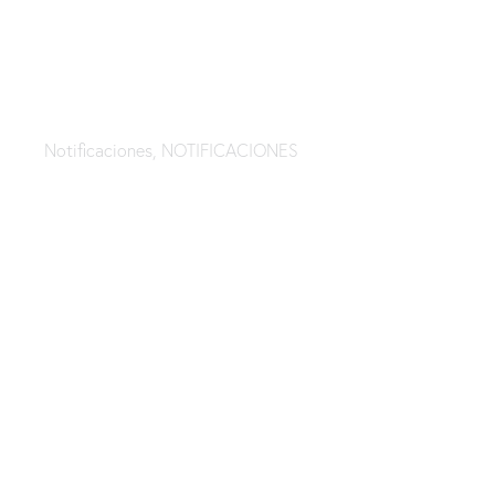
Comunicado Militares sin ubicar
09/09/25
Notificaciones
,
NOTIFICACIONES
Comunicado Militares sin ubicar