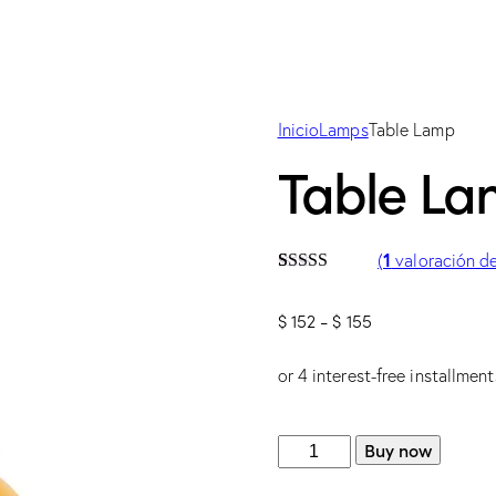
Inicio
Lamps
Table Lamp
Table L
1
(
valoración de
Valorado con
1
5.00
de 5 en
$
152
-
$
155
base a
valoración de
un cliente
or 4 interest-free installmen
Buy now