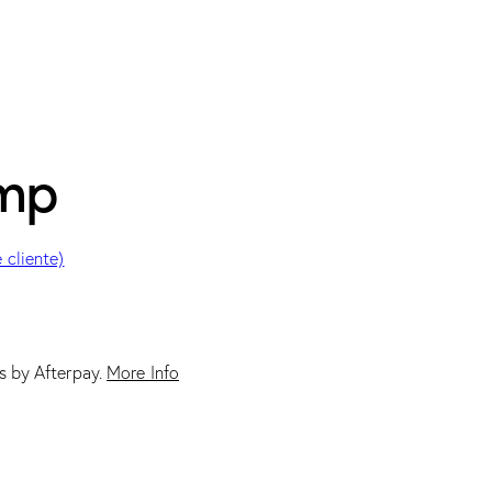
amp
 cliente)
ts by Afterpay.
More Info