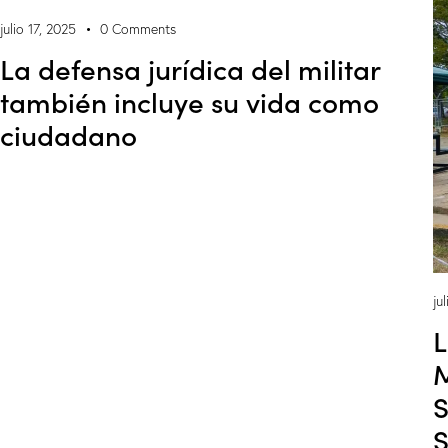
julio 17, 2025
0
Comments
La defensa jurídica del militar
también incluye su vida como
ciudadano
ju
L
M
S
S