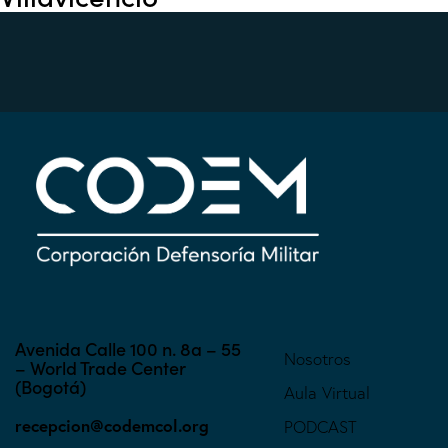
Avenida Calle 100 n. 8a – 55
Nosotros
– World Trade Center
(Bogotá)
Aula Virtual
recepcion@codemcol.org
PODCAST