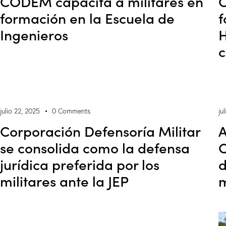
CODEM capacita a militares en
C
formación en la Escuela de
f
Ingenieros
H
c
julio 22, 2025
0
Comments
ju
Corporación Defensoría Militar
A
se consolida como la defensa
C
jurídica preferida por los
d
militares ante la JEP
m