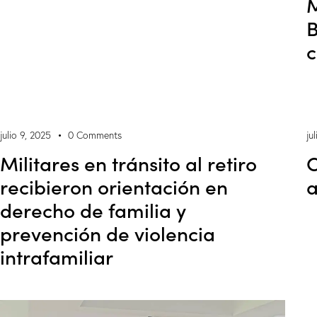
M
B
c
julio 9, 2025
0
Comments
ju
Militares en tránsito al retiro
C
recibieron orientación en
a
derecho de familia y
prevención de violencia
intrafamiliar