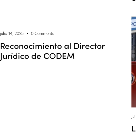
julio 14, 2025
0
Comments
Reconocimiento al Director
Jurídico de CODEM
ju
L