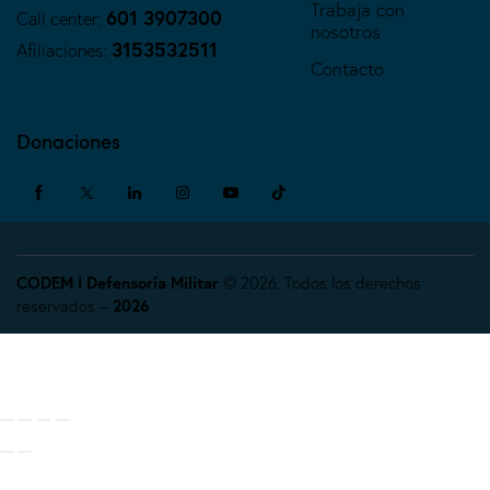
Trabaja con
601 3907300
Call center:
nosotros
3153532511
Afiliaciones:
Contacto
Donaciones
CODEM I Defensoría Militar
© 2026. Todos los derechos
reservados –
2026