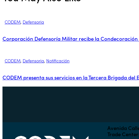
CODEM
,
Defensoria
Corporación Defensoría Militar recibe la Condecoración
CODEM
,
Defensoria
,
Notificación
CODEM presenta sus servicios en la Tercera Brigada del E
Avenida Calle
Trade Center