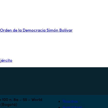
 Orden de la Democracia Simón Bolívar
jército
 100 n. 8a – 55 – World
Nosotros
 (Bogotá)
Aula Virtual