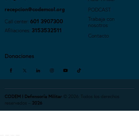
recepcion@codemcol.org
PODCAST
Trabaja con
601 3907300
Call center:
nosotros
3153532511
Afiliaciones:
Contacto
Donaciones
CODEM I Defensoría Militar
© 2026. Todos los derechos
reservados –
2026