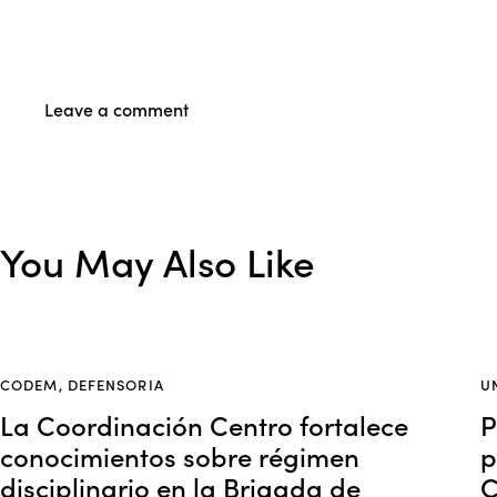
You May Also Like
CODEM
,
DEFENSORIA
U
La Coordinación Centro fortalece
P
conocimientos sobre régimen
p
disciplinario en la Brigada de
C