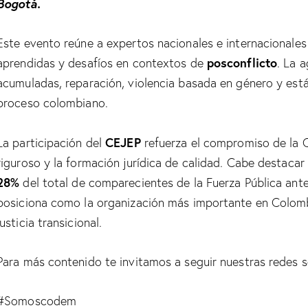
Bogotá.
Este evento reúne a expertos nacionales e internacionales 
posconflicto
aprendidas y desafíos en contextos de
. La 
acumuladas, reparación, violencia basada en género y está
proceso colombiano.
CEJEP
La participación del
refuerza el compromiso de la C
riguroso y la formación jurídica de calidad. Cabe destaca
28%
del total de comparecientes de la Fuerza Pública ante l
posiciona como la organización más importante en Colomb
justicia transicional.
Para más contenido te invitamos a seguir nuestras redes s
#Somoscodem