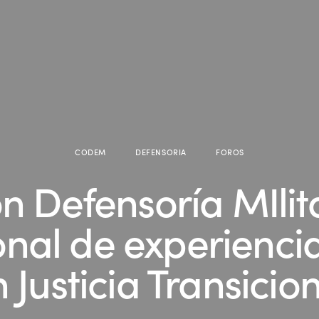
CODEM
DEFENSORIA
FOROS
n Defensoría MIlita
ional de experienc
 Justicia Transicio