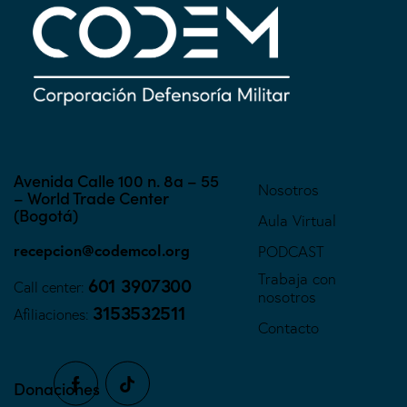
Avenida Calle 100 n. 8a – 55
Nosotros
– World Trade Center
(Bogotá)
Aula Virtual
recepcion@codemcol.org
PODCAST
Trabaja con
601 3907300
Call center:
nosotros
3153532511
Afiliaciones:
Contacto
Donaciones