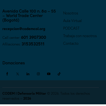
Avenida Calle 100 n. 8a – 55
Nosotros
– World Trade Center
(Bogotá)
Aula Virtual
PODCAST
recepcion@codemcol.org
Trabaja con nosotros
601 3907300
Call center:
Contacto
3153532511
Afiliaciones:
Donaciones
CODEM I Defensoría Militar
© 2026. Todos los derechos
reservados –
2026