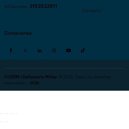
3153532511
Afiliaciones:
Contacto
Donaciones
CODEM I Defensoría Militar
© 2026. Todos los derechos
reservados –
2026