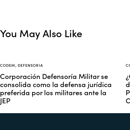
You May Also Like
CODEM
,
DEFENSORIA
C
Corporación Defensoría Militar se
¿
consolida como la defensa jurídica
d
preferida por los militares ante la
P
JEP
C