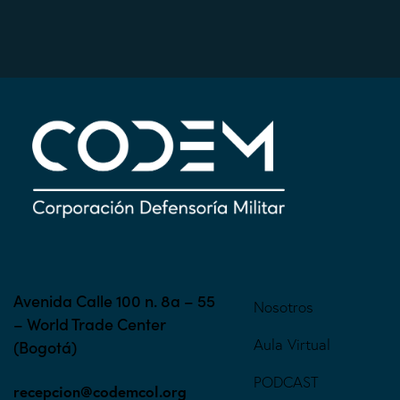
Avenida Calle 100 n. 8a – 55
Nosotros
– World Trade Center
Aula Virtual
(Bogotá)
PODCAST
recepcion@codemcol.org