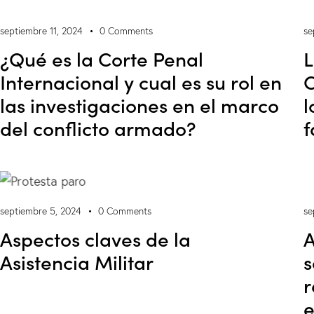
septiembre 11, 2024
0
Comments
se
¿Qué es la Corte Penal
L
Internacional y cual es su rol en
C
las investigaciones en el marco
l
del conflicto armado?
f
septiembre 5, 2024
0
Comments
se
Aspectos claves de la
A
Asistencia Militar
s
r
e