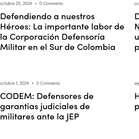
octubre 25, 2024
0
Comments
oc
Defendiendo a nuestros
D
Héroes: La importante labor de
N
la Corporación Defensoría
u
Militar en el Sur de Colombia
p
octubre 1, 2024
0
Comments
se
CODEM: Defensores de
H
garantias judiciales de
p
militares ante la JEP