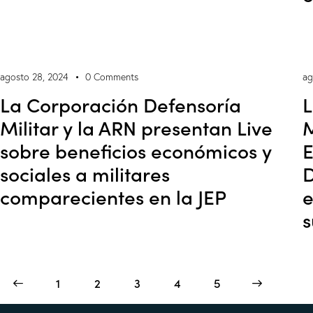
agosto 28, 2024
0
Comments
ag
La Corporación Defensoría
L
Militar y la ARN presentan Live
M
sobre beneficios económicos y
E
sociales a militares
D
comparecientes en la JEP
e
s
1
2
3
4
>
5