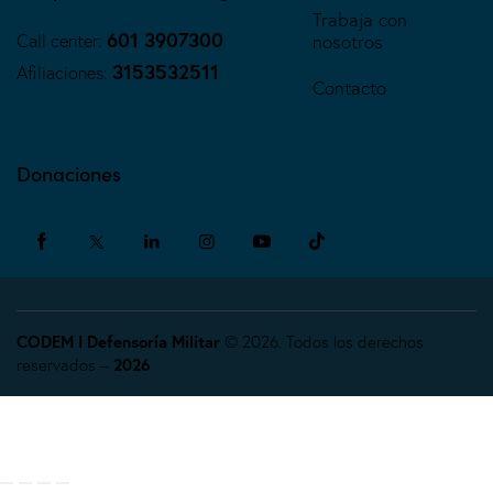
Trabaja con
601 3907300
Call center:
nosotros
3153532511
Afiliaciones:
Contacto
Donaciones
CODEM I Defensoría Militar
© 2026. Todos los derechos
reservados –
2026