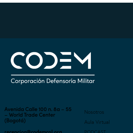
Avenida Calle 100 n. 8a – 55
Nosotros
– World Trade Center
(Bogotá)
Aula Virtual
recepcion@codemcol.org
PODCAST