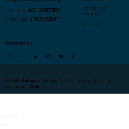
Trabaja con
601 3907300
Call center:
nosotros
3153532511
Afiliaciones:
Contacto
Donaciones
CODEM I Defensoría Militar
© 2026. Todos los derechos
reservados –
2026